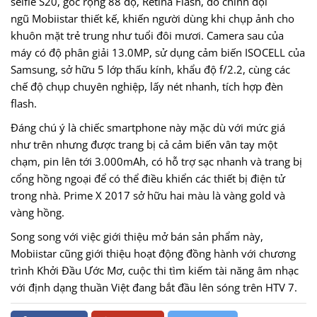
selfie S20, góc rộng 88 độ, Retina Flash, do chính đội
ngũ Mobiistar thiết kế, khiến người dùng khi chụp ảnh cho
khuôn mặt trẻ trung như tuổi đôi mươi. Camera sau của
máy có độ phân giải 13.0MP, sử dụng cảm biến ISOCELL của
Samsung, sở hữu 5 lớp thấu kính, khẩu độ f/2.2, cùng các
chế độ chụp chuyên nghiệp, lấy nét nhanh, tích hợp đèn
flash.
Đáng chú ý là chiếc smartphone này mặc dù với mức giá
như trên nhưng được trang bị cả cảm biến vân tay một
chạm, pin lên tới 3.000mAh, có hỗ trợ sạc nhanh và trang bị
cổng hồng ngoại để có thể điều khiển các thiết bị điện tử
trong nhà. Prime X 2017 sở hữu hai màu là vàng gold và
vàng hồng.
Song song với việc giới thiệu mở bán sản phẩm này,
Mobiistar cũng giới thiệu hoạt động đồng hành với chương
trình Khởi Đầu Ước Mơ, cuộc thi tìm kiếm tài năng âm nhạc
với định dạng thuần Việt đang bắt đầu lên sóng trên HTV 7.