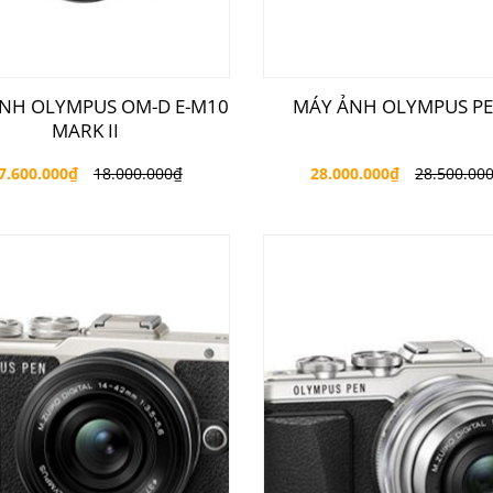
NH OLYMPUS OM-D E-M10
MÁY ẢNH OLYMPUS PE
MARK II
7.600.000
₫
18.000.000
₫
28.000.000
₫
28.500.00