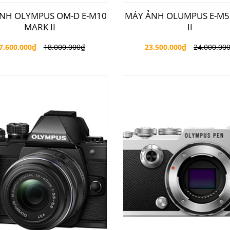
NH OLYMPUS OM-D E-M10
MÁY ẢNH OLUMPUS E-M5
MARK II
II
7.600.000
₫
18.000.000
₫
23.500.000
₫
24.000.00