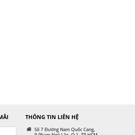
MÃI
THÔNG TIN LIÊN HỆ
Số 7 Đường Nam Quốc Cang,
P.Phạm Ngũ Lão, Q.1, TP.HCM