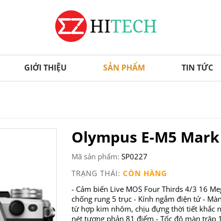
GIỚI THIỆU
SẢN PHẨM
TIN TỨC
Olympus E-M5 Mark 
Mã sản phẩm:
SP0227
TRẠNG THÁI:
CÒN HÀNG
- Cảm biến Live MOS Four Thirds 4/3 16 Mega
chống rung 5 trục - Kính ngắm điện tử - Mà
từ hợp kim nhôm, chịu đựng thời tiết khắc n
nét tương phản 81 điểm - Tốc độ màn trập 1/