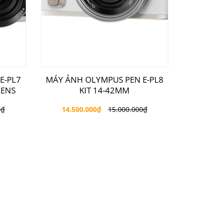
E-PL7
MÁY ẢNH OLYMPUS PEN E-PL8
LENS
KIT 14-42MM
0
₫
14.500.000
₫
15.000.000
₫