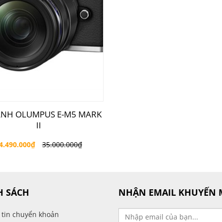
ẢNH OLUMPUS E-M5 MARK
II
4.490.000
₫
35.000.000
₫
H SÁCH
NHẬN EMAIL KHUYẾN 
 tin chuyển khoản