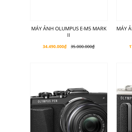
MÁY ẢNH OLUMPUS E-M5 MARK
MÁY Ả
II
34.490.000
₫
35.000.000
₫
1