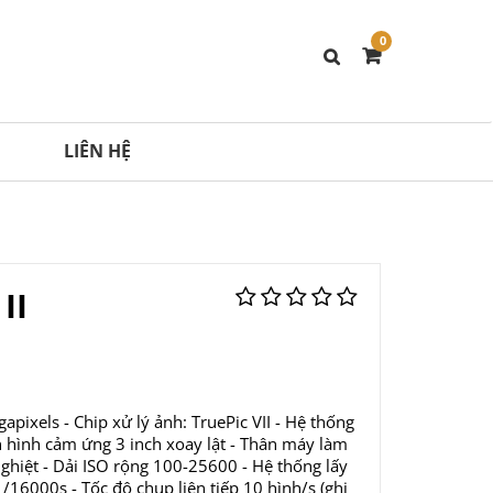
0
LIÊN HỆ
II
pixels - Chip xử lý ảnh: TruePic VII - Hệ thống
n hình cảm ứng 3 inch xoay lật - Thân máy làm
ghiệt - Dải ISO rộng 100-25600 - Hệ thống lấy
16000s - Tốc độ chụp liên tiếp 10 hình/s (ghi