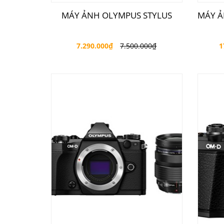
MÁY ẢNH OLYMPUS STYLUS
MÁY Ả
7.290.000
₫
7.500.000
₫
1