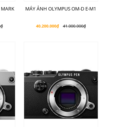
 MARK
MÁY ẢNH OLYMPUS OM-D E-M1
0
₫
40.200.000
₫
41.000.000
₫