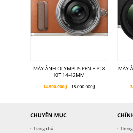
MÁY ẢNH OLYMPUS PEN E-PL8
MÁY 
KIT 14-42MM
14.500.000
₫
15.000.000
₫
3
CHUYÊN MỤC
CHÍN
Trang chủ
Thông