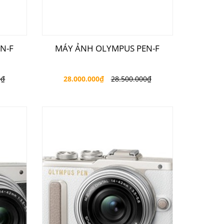
N-F
MÁY ẢNH OLYMPUS PEN-F
0
₫
28.000.000
₫
28.500.000
₫