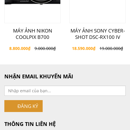
MÁY ẢNH NIKON
MÁY ẢNH SONY CYBER-
COOLPIX B700
SHOT DSC-RX100 IV
8.800.000
₫
9.000.000
₫
18.590.000
₫
19.000.000
₫
NHẬN EMAIL KHUYẾN MÃI
ĐĂNG KÝ
THÔNG TIN LIÊN HỆ