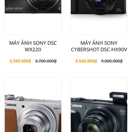
MÁY ẢNH SONY DSC
MÁY ẢNH SONY
WX220
CYBERSHOT DSC-HX90V
3.550.000
₫
3.700.000
₫
8.540.000
₫
9.000.000
₫