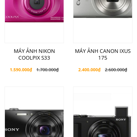
MÁY ẢNH NIKON
MÁY ẢNH CANON IXUS
COOLPIX S33
175
1.590.000
₫
1.700.000
₫
2.400.000
₫
2.600.000
₫